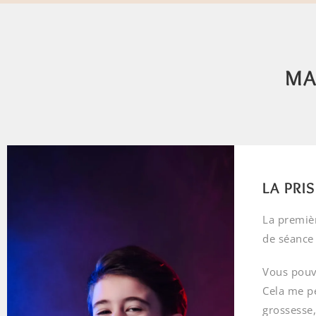
MA
LA PRI
La premièr
de séance
Vous pouv
Cela me pe
grossesse,