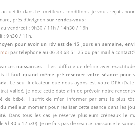
accueillir dans les meilleurs conditions, je vous reçois pou
nard, près d’Avignon
sur rendez-vous :
 au vendredi : 9h30 / 11h / 14h30 / 16h
i : 9h30 / 11h.
moyen pour avoir un rdv est de 15 jours en semaine, env
-moi
par téléphone au 06 38 68 51 25 ou par mail à contact@
séances
naissances
: Il est difficile de définir avec exactitu
is
il faut quand même pré-réserver votre séance pour 
nda
. Le seul indicateur que nous ayons est votre DPA (Dat
ntrat validé, je note cette date afin de prévoir notre rencont
ivé de bébé. Il suffit de m’en informer par sms le plus tô
du meilleur moment pour réaliser cette séance dans les jou
ité. Dans tous les cas je réserve plusieurs créneaux le 
e 9h30 à 12h30). Je ne fais pas de séance naissance le samed