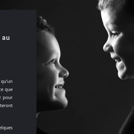
 au
 qu’un
ce que
z pour
steront
elques