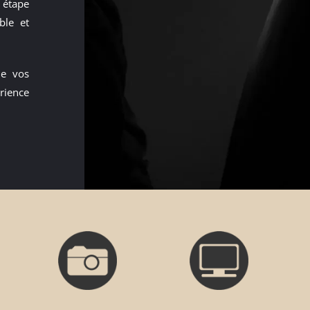
 étape
ble et
de vos
rience