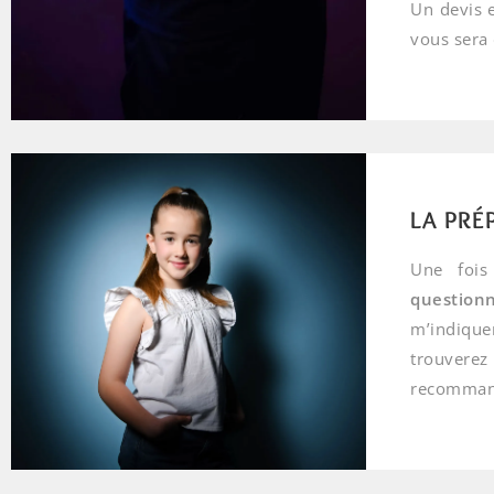
Un devis e
vous sera
LA PRÉ
Une fois
questionn
m’indique
trouverez
recomman