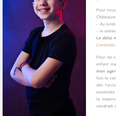
Pour vous 
Châteaure
– du lundi
– le samed
Le délai 
Contactez
Pour les 
enfant ma
mon age
fois le co
dès l’arr
ensemble 
la matern
vendredi d