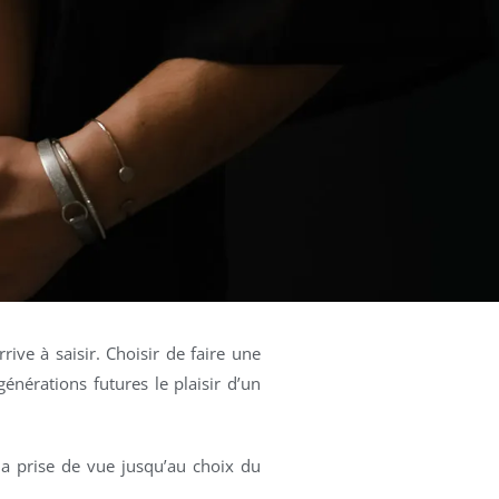
ive à saisir. Choisir de faire une
générations futures le plaisir d’un
la prise de vue jusqu’au choix du