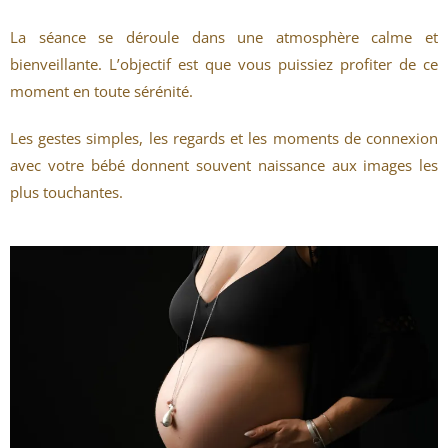
La séance se déroule dans une atmosphère calme et
bienveillante. L’objectif est que vous puissiez profiter de ce
moment en toute sérénité.
Les gestes simples, les regards et les moments de connexion
avec votre bébé donnent souvent naissance aux images les
plus touchantes.